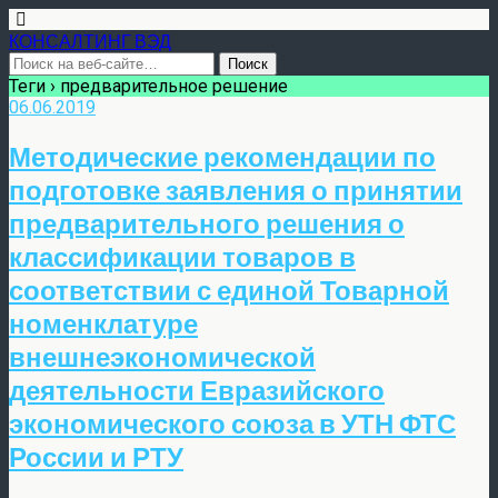
КОНСАЛТИНГ ВЭД
Теги › предварительное решение
06.06.2019
Методические рекомендации по
подготовке заявления о принятии
предварительного решения о
классификации товаров в
соответствии с единой Товарной
номенклатуре
внешнеэкономической
деятельности Евразийского
экономического союза в УТН ФТС
России и РТУ