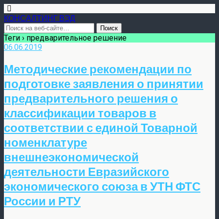
КОНСАЛТИНГ ВЭД
Теги › предварительное решение
06.06.2019
Методические рекомендации по
подготовке заявления о принятии
предварительного решения о
классификации товаров в
соответствии с единой Товарной
номенклатуре
внешнеэкономической
деятельности Евразийского
экономического союза в УТН ФТС
России и РТУ