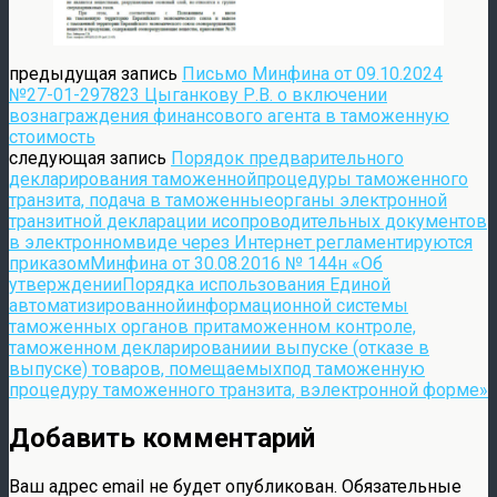
предыдущая запись
Письмо Минфина от 09.10.2024
№27-01-297823 Цыганкову Р.В. о включении
вознаграждения финансового агента в таможенную
стоимость
следующая запись
Порядок предварительного
декларирования таможеннойпроцедуры таможенного
транзита, подача в таможенныеорганы электронной
транзитной декларации исопроводительных документов
в электронномвиде через Интернет регламентируются
приказомМинфина от 30.08.2016 № 144н «Об
утвержденииПорядка использования Единой
автоматизированнойинформационной системы
таможенных органов притаможенном контроле,
таможенном декларированиии выпуске (отказе в
выпуске) товаров, помещаемыхпод таможенную
процедуру таможенного транзита, вэлектронной форме»
Добавить комментарий
Ваш адрес email не будет опубликован.
Обязательные