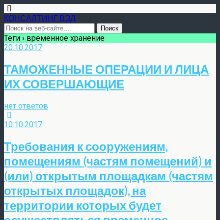
КОНСАЛТИНГ ВЭД
Теги › временное хранение
20.10.2017
ТАМОЖЕННЫЕ ОПЕРАЦИИ И ЛИЦА
ИХ СОВЕРШАЮЩИЕ
нет ответов
10.10.2017
Требования к сооружениям,
помещениям (частям помещений) и
(или) открытым площадкам (частям
открытых площадок), на
территории которых будет
осуществляться временное