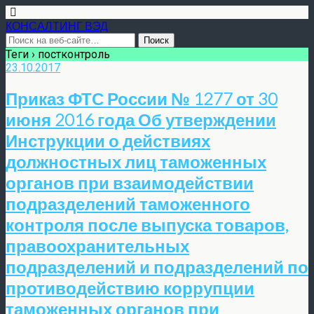
КОНСАЛТИНГ ВЭД
Теги › постконтроль
23.10.2017
Приказ ФТС России № 1277 от 30
июня 2016 года Об утверждении
Инструкции о действиях
должностных лиц таможенных
органов при взаимодействии
подразделений таможенного
контроля после выпуска товаров,
правоохранительных
подразделений и подразделений по
противодействию коррупции
таможенных органов при