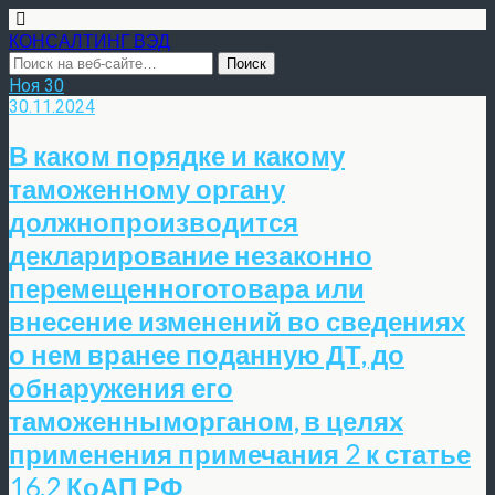
КОНСАЛТИНГ ВЭД
Ноя
30
30.11.2024
В каком порядке и какому
таможенному органу
должнопроизводится
декларирование незаконно
перемещенноготовара или
внесение изменений во сведениях
о нем вранее поданную ДТ, до
обнаружения его
таможенныморганом, в целях
применения примечания 2 к статье
16.2 КоАП РФ