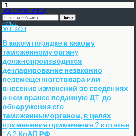
КОНСАЛТИНГ ВЭД
Ноя
30
30.11.2024
В каком порядке и какому
таможенному органу
должнопроизводится
декларирование незаконно
перемещенноготовара или
внесение изменений во сведениях
о нем вранее поданную ДТ, до
обнаружения его
таможенныморганом, в целях
применения примечания 2 к статье
16.2 КоАП РФ