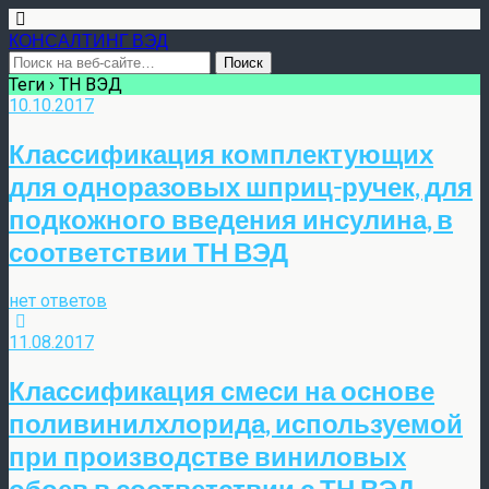
КОНСАЛТИНГ ВЭД
Теги › ТН ВЭД
10.10.2017
Классификация комплектующих
для одноразовых шприц-ручек, для
подкожного введения инсулина, в
соответствии ТН ВЭД
нет ответов
11.08.2017
Классификация смеси на основе
поливинилхлорида, используемой
при производстве виниловых
обоев в соответствии с ТН ВЭД