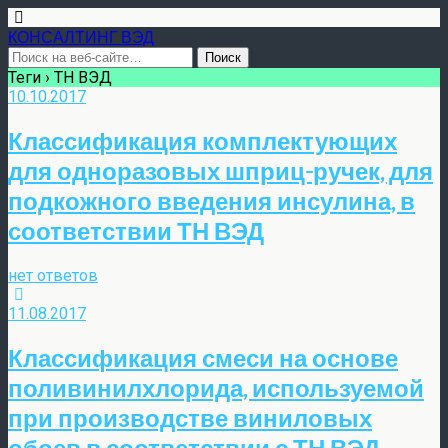
КОНСАЛТИНГ ВЭД
Теги › ТН ВЭД
10.10.2017
Классификация комплектующих
для одноразовых шприц-ручек, для
подкожного введения инсулина, в
соответствии ТН ВЭД
нет ответов
11.08.2017
Классификация смеси на основе
поливинилхлорида, используемой
при производстве виниловых
обоев в соответствии с ТН ВЭД