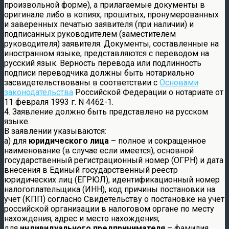
произвольной форме), а прилагаемые документы в
оригинале либо в копиях, прошитых, пронумерованных
и заверенных печатью заявителя (при наличии) и
подписанных руководителем (заместителем
руководителя) заявителя. Документы, составленные на
иностранном языке, представляются с переводом на
русский язык. Верность перевода или подлинность
подписи переводчика должны быть нотариально
засвидетельствованы в соответствии с
Основами
законодательства
Российской Федерации о нотариате от
11 февраля 1993 г. N 4462-1.
4. Заявление должно быть представлено на русском
языке.
В заявлении указываются:
а) для
юридического лица
– полное и сокращенное
наименование (в случае если имеется), основной
государственный регистрационный номер (ОГРН) и дата
внесения в Единый государственный реестр
юридических лиц (ЕГРЮЛ), идентификационный номер
налогоплательщика (ИНН), код причины постановки на
учет (КПП) согласно Свидетельству о постановке на учет
российской организации в налоговом органе по месту
нахождения, адрес и место нахождения;
для
индивидуального предпринимателя
– фамилия,