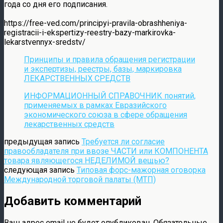
года со дня его подписания.
https://free-ved.com/principyi-pravila-obrashheniya-
registracii-i-ekspertizy-reestry-bazy-markirovka-
lekarstvennyx-sredstv/
Принципы и правила обращения регистрации
и экспертизы, реестры, базы, маркировка
ЛЕКАРСТВЕННЫХ СРЕДСТВ
ИНФОРМАЦИОННЫЙ СПРАВОЧНИК понятий,
применяемых в рамках Евразийского
экономического союза в сфере обращения
лекарственных средств
предыдущая запись
Требуется ли согласие
правообладателя при ввозе ЧАСТИ или КОМПОНЕНТА
товара являющегося НЕДЕЛИМОЙ вещью?
следующая запись
Типовая форс-мажорная оговорка
Международной торговой палаты (МТП)
Добавить комментарий
Ваш адрес email не будет опубликован.
Обязательные