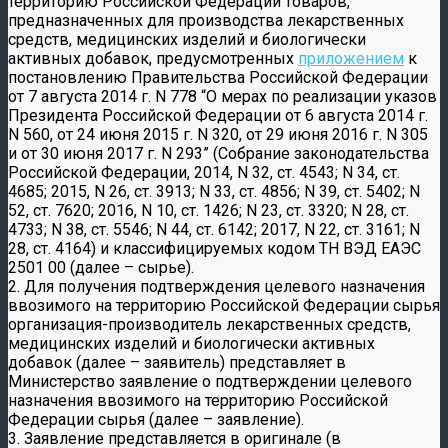
территорию Российской Федерации товаров,
предназначенных для производства лекарственных
средств, медицинских изделий и биологически
активных добавок, предусмотренных
приложением
к
постановлению Правительства Российской Федерации
от 7 августа 2014 г. N 778 “О мерах по реализации указов
Президента Российской Федерации от 6 августа 2014 г.
N 560, от 24 июня 2015 г. N 320, от 29 июня 2016 г. N 305
и от 30 июня 2017 г. N 293” (Собрание законодательства
Российской Федерации, 2014, N 32, ст. 4543; N 34, ст.
4685; 2015, N 26, ст. 3913; N 33, ст. 4856; N 39, ст. 5402; N
52, ст. 7620; 2016, N 10, ст. 1426; N 23, ст. 3320; N 28, ст.
4733; N 38, ст. 5546; N 44, ст. 6142; 2017, N 22, ст. 3161; N
28, ст. 4164) и классифицируемых кодом ТН ВЭД ЕАЭС
2501 00 (далее – сырье).
2. Для получения подтверждения целевого назначения
ввозимого на территорию Российской Федерации сырья
организация-производитель лекарственных средств,
медицинских изделий и биологически активных
добавок (далее – заявитель) представляет в
Министерство заявление о подтверждении целевого
назначения ввозимого на территорию Российской
Федерации сырья (далее – заявление).
3. Заявление представляется в оригинале (в