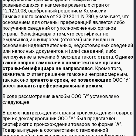
развивающихся и наименее развитых стран от
12.12.2008, одобренный решением Комиссии
Таможенного союза от 23.09.2011 N 780, указывает, что
основанием для отмены преференций является либо
получение сведений от уполномоченных органов
страны-бенефициара о том, что сертификат не
выдавался, аннулирован (отозван) или выдан на
основании недействительных, недостоверных сведений
или неполных документов и (или) сведений, либо
неполучение в течение 6 месяцев такого ответа.
Однако
такой запрос таможней в компетентные органы
страны-бенефициара не направлялся.
Кроме того,
заявитель считает решение таможни неправомерным,
так как оно
принято в сроки, не позволяющие
ООО “У”
восстановить преференциальный режим.
В ходе рассмотрения жалобы ООО “У” установлено
следующее.
В целях подтверждения страны происхождения товаров
при их декларировании ООО “У” был представлен
сертификат о происхождении товаров по форме “А”.
Товар выпущен в соответствии с таможенной
процедурой выпуска для внутреннего потребления с