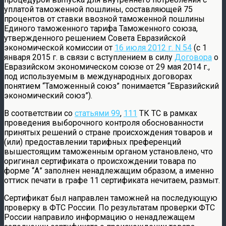
уплатой таможенной пошлины, составляющей 75
процентов от ставки ввозной таможенной пошлины
Единого таможенного тарифа Таможенного союза,
утвержденного решением Совета Евразийской
экономической комиссии от
16 июля 2012 г. N 54
(с 1
января 2015 г. в связи с вступлением в силу
Договора
о
Евразийском экономическом союзе от 29 мая 2014 г.,
под используемым в международных договорах
понятием “Таможенный союз” понимается “Евразийский
экономический союз”).
В соответствии со
статьями 99
,
111
ТК ТС в рамках
проведения выборочного контроля обоснованности
принятых решений о стране происхождения товаров и
(или) предоставлении тарифных преференций
вышестоящим таможенным органом установлено, что
оригинал сертификата о происхождении товара по
форме “А” заполнен ненадлежащим образом, а именно
оттиск печати в графе 11 сертификата нечитаем, размыт.
Сертификат был направлен таможней на последующую
проверку в ФТС России. По результатам проверки ФТС
России направило информацию о ненадлежащем