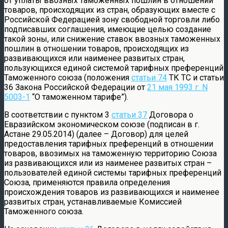
от уплаты ввозных таможенных пошлин в отношении
товаров, происходящих из стран, образующих вместе с
Российской Федерацией зону свободной торговли либо
подписавших соглашения, имеющие целью создание
такой зоны, или снижение ставок ввозных таможенных
пошлин в отношении товаров, происходящих из
развивающихся или наименее развитых стран,
пользующихся единой системой тарифных преференций
Таможенного союза (положения
статьи 74
ТК ТС и статьи
36 Закона Российской Федерации от
21 мая 1993 г. N
5003-1
“О таможенном тарифе”).
В соответствии с пунктом 3
статьи 37
Договора о
Евразийском экономическом союзе (подписан в г.
Астане 29.05.2014) (далее – Договор) для целей
предоставления тарифных преференций в отношении
товаров, ввозимых на таможенную территорию Союза
из развивающихся или из наименее развитых стран –
пользователей единой системы тарифных преференций
Союза, применяются правила определения
происхождения товаров из развивающихся и наименее
развитых стран, устанавливаемые Комиссией
Таможенного союза.