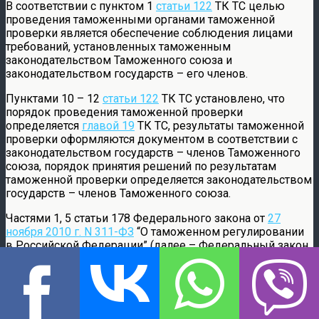
В соответствии с пунктом 1
статьи 122
ТК ТС целью
проведения таможенными органами таможенной
проверки является обеспечение соблюдения лицами
требований, установленных таможенным
законодательством Таможенного союза и
законодательством государств – его членов.
Пунктами 10 – 12
статьи 122
ТК ТС установлено, что
порядок проведения таможенной проверки
определяется
главой 19
ТК ТС, результаты таможенной
проверки оформляются документом в соответствии с
законодательством государств – членов Таможенного
союза, порядок принятия решений по результатам
таможенной проверки определяется законодательством
государств – членов Таможенного союза.
Частями 1, 5 статьи 178 Федерального закона от
27
ноября 2010 г. N 311-ФЗ
“О таможенном регулировании
в Российской Федерации” (далее – Федеральный закон
о таможенном регулировании) определено, что
результаты таможенной проверки оформляются
актом
камеральной таможенной проверки
или
актом
выездной таможенной проверки
. В случае выявления
неуплаты или неполной уплаты таможенных пошлин,