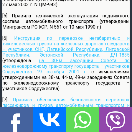
27 мая 2003 г. N ЦМ-943)
[5] Правила технической эксплуатации подвижного
состава автомобильного транспорта (утверждены
Минтрансом РСФСР, N 561 от 10 мая 1990 г.)
[6]
Инструкция по перевозке негабаритных и
тяжеловесных грузов на железных дорогах государств
– участников СНГ, Латвийской Республики, Литовской
Республики, Эстонской Республики. ДЧ-1835
(утверждена
на 30-м заседании Совета по
железнодорожному транспорту государств – участников
Содружества 19 октября 2001 г.
с изменениями,
утвержденными на 38-м, 44-м, 49-м заседаниях Совета
по железнодорожному транспорту государств –
участников Содружества)
[7]
Правила обеспечения безопасности перевозок
пассажиров и грузов автомобильным транспортом и
городским наземным электрическим транспортом
(утверждены
приказом Министерства транспорта
Российской Федерации от 15 января 2014 г. N 7
,
зарегистрированы в Минюсте России 05.06.2014 г. N