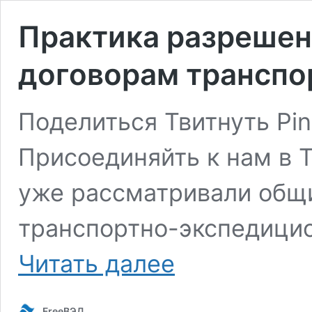
Практика разрешен
договорам транспо
Поделиться Твитнуть Pin
Присоединяйть к нам в 
уже рассматривали общ
транспортно-экспедици
Практика
Читать далее
разрешения
споров
по
FreeВЭД
договорам