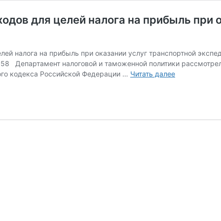
дов для целей налога на прибыль при о
целей налога на прибыль при оказании услуг транспортной
58 Департамент налоговой и таможенной политики рассмотрел
Документаль
вого кодекса Российской Федерации …
Читать далее
подтвержден
расходов
для
целей
налога
на
прибыль
при
оказании
услуг
транспортно
экспедиции