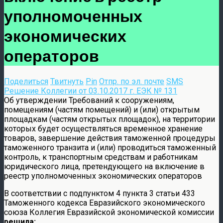
уполномоченных
экономических
операторов
Поделиться
Твитнуть
Pin
Отпр. по эл. почте
SMS
Решение Коллегии от 03.10.2017 г. ЕЭК № 131
Об утверждении Требований к сооружениям,
помещениям (частям помещений) и (или) открытым
площадкам (частям открытых площадок), на территории
которых будет осуществляться временное хранение
товаров, завершение действия таможенной процедуры
таможенного транзита и (или) проводиться таможенный
контроль, к транспортным средствам и работникам
юридического лица, претендующего на включение в
реестр уполномоченных экономических операторов
В соответствии с подпунктом 4 пункта 3 статьи 433
Таможенного кодекса Евразийского экономического
союза Коллегия Евразийской экономической комиссии
решила: