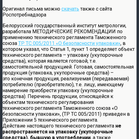
Оригинал письма можно
скачать
также с сайта
Роспотребнадзора
Белорусский государственный институт метрологии,
разработала МЕТОДИЧЕСКИЕ РЕКОМЕНДАЦИИ по
применению технического регламента Таможенного
союза
ТР ТС 005/2011 «О безопасности упаковки»
, в
котором указал, что Статья 1, пункт 1 определяет объект
технического регламента – упаковку (укупорочные
средства), которая является готовой, т.е.
самостоятельной продукцией. Готовая, самостоятельная
продукция (упаковка, укупорочные средства) –
это конечная продукция, реализуемая (передаваемая)
потребителю (приобретателю), т.е. лицу, имеющему
намерение приобрести упаковку (укупорочные
средства). Перечень продукции, относящейся к
объектам технического регулирования
технического регламента Таможенного союза «О
безопасности упаковки», (ТР ТС 005/2011) приведен в
Приложении 5 технического регламента.
Действие настоящего технического регламента
не
распространяется на упаковку (укупорочные
средства), бывшую в употреблении
, а также