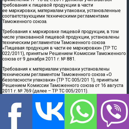
требования к пищевой продукции в части
ее маркировки, материалам упаковки, установленные
соответствующими техническими регламентами
Таможенного союза.
Требования к маркировке пищевой продукции, в том
числе упакованной пищевой продукции, установлены
техническим регламентом Таможенного союза
«Пищевая продукция в части ее маркировки» (TP ТС
022/2011), принятым Решением Комиссии Таможенного
союза от 9 декабря 2011 г. № 881.
Требования к материалам упаковки установлены
техническим регламентом Таможенного союза «О
безопасности упаковки» (TP ТС 005/201 1), принятым
Решением Комиссии Таможенного союза от 16 августа
2011 г. № 769 (далее – TP ТС 005/2011).
TP ТС 005/2011 распространяется на все типы упаковки,
в том числе укупорочные средства в соответствии с
приложением 5 к TP ТС 005/2011, являющиеся готовой
продукцией, выпускаемой в обращение на таможенной
территории Союза, независимо от страны
происхождения.