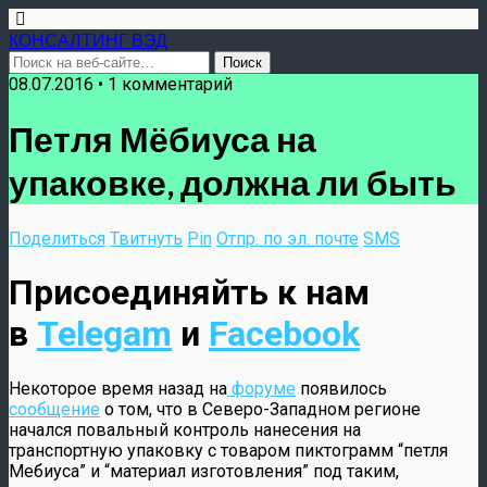
КОНСАЛТИНГ ВЭД
08.07.2016 • 1 комментарий
Петля Мёбиуса на
упаковке, должна ли быть
Поделиться
Твитнуть
Pin
Отпр. по эл. почте
SMS
Присоединяйть к нам
в
Telegam
и
Facebook
Некоторое время назад на
форуме
появилось
сообщение
о том, что в Северо-Западном регионе
начался повальный контроль нанесения на
транспортную упаковку с товаром пиктограмм “петля
Мебиуса” и “материал изготовления” под таким,