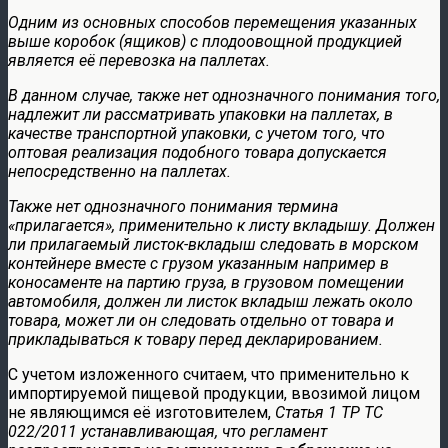
Одним из основных способов перемещения указанных
выше коробок (ящиков) с плодоовощной продукцией
является её перевозка на паллетах.
В данном случае, также нет однозначного понимания того,
надлежит ли рассматривать упаковки на паллетах, в
качестве транспортной упаковки, с учетом того, что
оптовая реализация подобного товара допускается
непосредственно на паллетах.
Также нет однозначного понимания термина
«прилагается», применительно к листу вкладышу. Должен
ли прилагаемый листок-вкладыш следовать в морском
контейнере вместе с грузом указанным например в
коносаменте на партию груза, в грузовом помещении
автомобиля, должен ли листок вкладыш лежать около
товара, может ли он следовать отдельно от товара и
прикладываться к товару перед декларированием.
С учетом изложенного считаем, что применительно к
импортируемой пищевой продукции, ввозимой лицом
не являющимся её изготовителем,
Статья 1 ТР ТС
022/2011 устанавливающая, что регламент