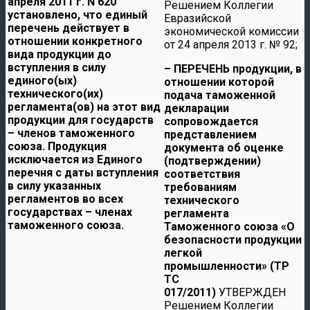
апреля 2011 г. N 620
Решением Коллегии
установлено, что
единый
Евразийской
перечень действует в
экономической комиссии
отношении конкретного
от 24 апреля 2013 г. № 92;
вида продукции до
вступления в силу
–
ПЕРЕЧЕНЬ
продукции, в
единого(ых)
отношении которой
технического(их)
подача таможенной
регламента(ов) на этот вид
декларации
продукции для государств
сопровождается
– членов таможенного
представлением
союза. Продукция
документа об оценке
исключается из Единого
(подтверждении)
перечня с даты вступления
соответствия
в силу указанных
требованиям
регламентов во всех
технического
государствах – членах
регламента
таможенного союза.
Таможенного союза «О
безопасности продукции
легкой
промышленности» (ТР
ТС
017/2011)
УТВЕРЖДЕН
Решением Коллегии