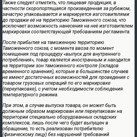
Также следует отметить, что пищевая продукция, в
частности скоропортящаяся произведенная за рубежом,
зачастую упаковывается и маркируется изготовителями
до продажи её на территорию Таможенного союза, что
исключает возможность нанесения на неё изготовителем
маркировки соответствующей требованиям регламента.
После прибытия на таможенную территорию
Таможенного союза, с момента ввоза по момент
помещения под процедуру «выпуск для внутреннего
потребления», товар является иностранным и находится
на территории зон таможенного контроля (складов
временного хранения), которые в большинстве случаев
не имеют достаточных возможностей для проведения с
товаром грузовых операций по его маркировке
(переупаковке), с учетом необходимости соблюдения
температурного режима.
При этом, в случае выпуска товара, он может быть
должным образом маркирован или переупакован на
территории специально оборудованных складских
комплексов, лишь после чего будет выпущен в
обращение, то есть реализован потребителю
(физическому лицу) без нарушений требований