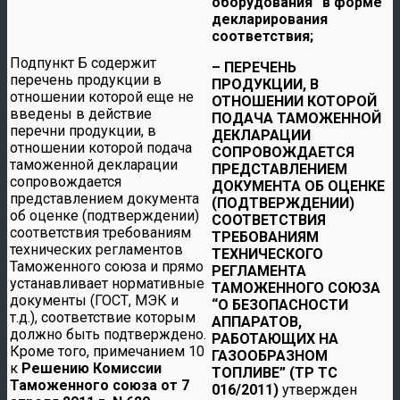
оборудования” в форме
декларирования
соответствия;
Подпункт Б содержит
– ПЕРЕЧЕНЬ
перечень продукции в
ПРОДУКЦИИ, В
отношении которой еще не
ОТНОШЕНИИ КОТОРОЙ
введены в действие
ПОДАЧА ТАМОЖЕННОЙ
перечни продукции, в
ДЕКЛАРАЦИИ
отношении которой подача
СОПРОВОЖДАЕТСЯ
таможенной декларации
ПРЕДСТАВЛЕНИЕМ
сопровождается
ДОКУМЕНТА ОБ ОЦЕНКЕ
представлением документа
(ПОДТВЕРЖДЕНИИ)
об оценке (подтверждении)
СООТВЕТСТВИЯ
соответствия требованиям
ТРЕБОВАНИЯМ
технических регламентов
ТЕХНИЧЕСКОГО
Таможенного союза и прямо
РЕГЛАМЕНТА
устанавливает нормативные
ТАМОЖЕННОГО СОЮЗА
документы (ГОСТ, МЭК и
“О БЕЗОПАСНОСТИ
т.д.), соответствие которым
АППАРАТОВ,
должно быть подтверждено.
РАБОТАЮЩИХ НА
Кроме того, примечанием 10
ГАЗООБРАЗНОМ
к
Решению Комиссии
ТОПЛИВЕ” (ТР ТС
Таможенного союза от 7
016/2011)
утвержден