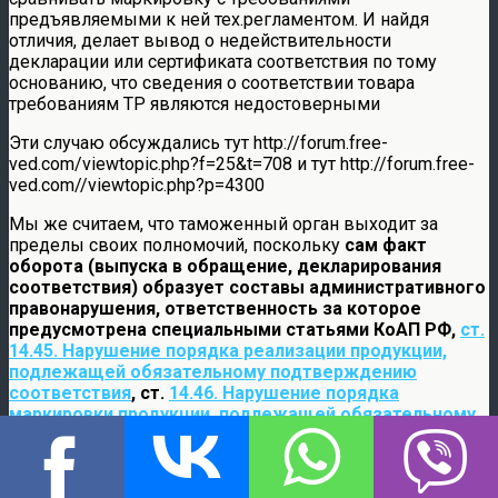
предъявляемыми к ней тех.регламентом. И найдя
отличия, делает вывод о недействительности
декларации или сертификата соответствия по тому
основанию, что сведения о соответствии товара
требованиям ТР являются недостоверными
Эти случаю обсуждались тут http://forum.free-
ved.com/viewtopic.php?f=25&t=708 и тут http://forum.free-
ved.com//viewtopic.php?p=4300
Мы же считаем, что таможенный орган выходит за
пределы своих полномочий, поскольку
сам факт
оборота (выпуска в обращение, декларирования
соответствия) образует составы административного
правонарушения, ответственность за которое
предусмотрена специальными статьями КоАП РФ,
ст.
14.45. Нарушение порядка реализации продукции,
подлежащей обязательному подтверждению
соответствия
, ст.
14.46. Нарушение порядка
маркировки продукции, подлежащей обязательному
подтверждению соответствия
, НО лишь при условии,
что продукция выпущена в ОБРАЩЕНИЕ, то есть
реализована