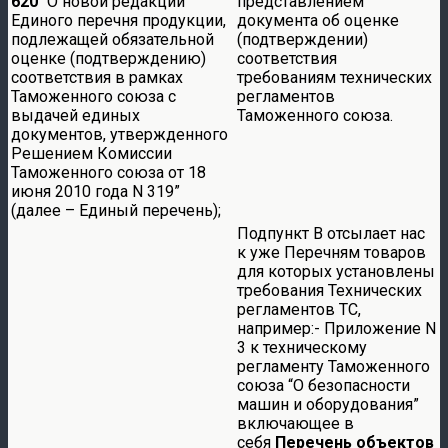
620
“О новой редакции
представлением
Единого перечня продукции,
документа об оценке
подлежащей обязательной
(подтверждении)
оценке (подтверждению)
соответствия
соответствия в рамках
требованиям технических
Таможенного союза с
регламентов
выдачей единых
Таможенного союза.
документов, утвержденного
Решением Комиссии
Таможенного союза от 18
июня 2010 года N 319”
(далее – Единый перечень);
Подпункт В отсылает нас
к уже Перечням товаров
для которых установлены
требования Технических
регламентов ТС,
например:- Приложение N
3 к техническому
регламенту Таможенного
союза “О безопасности
машин и оборудования”
включающее в
себя
Перечень объектов