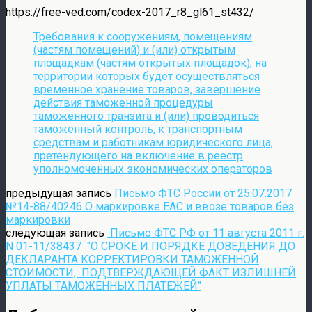
https://free-ved.com/codex-2017_r8_gl61_st432/
Требования к сооружениям, помещениям
(частям помещений) и (или) открытым
площадкам (частям открытых площадок), на
территории которых будет осуществляться
временное хранение товаров, завершение
действия таможенной процедуры
таможенного транзита и (или) проводиться
таможенный контроль, к транспортным
средствам и работникам юридического лица,
претендующего на включение в реестр
уполномоченных экономических операторов
предыдущая запись
Письмо ФТС России от 25.07.2017
№14-88/40246 О маркировке ЕАС и ввозе товаров без
маркировки
следующая запись
Письмо ФТС РФ от 11 августа 2011 г.
N 01-11/38437 "О СРОКЕ И ПОРЯДКЕ ДОВЕДЕНИЯ ДО
ДЕКЛАРАНТА КОРРЕКТИРОВКИ ТАМОЖЕННОЙ
СТОИМОСТИ, ПОДТВЕРЖДАЮЩЕЙ ФАКТ ИЗЛИШНЕЙ
УПЛАТЫ ТАМОЖЕННЫХ ПЛАТЕЖЕЙ"