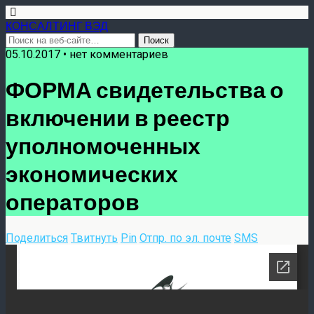
КОНСАЛТИНГ ВЭД
05.10.2017 • нет комментариев
ФОРМА свидетельства о
включении в реестр
уполномоченных
экономических
операторов
Поделиться
Твитнуть
Pin
Отпр. по эл. почте
SMS