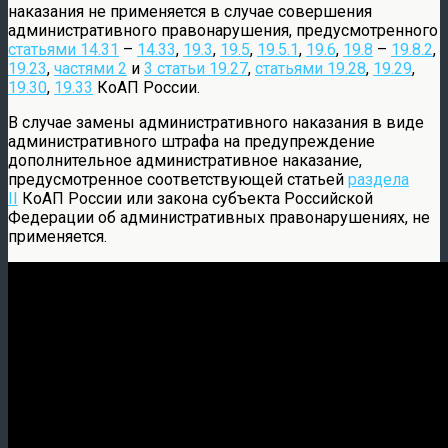
наказания не применяется в случае совершения
административного правонарушения, предусмотренного
статьями 14.31
–
14.33
,
19.3
,
19.5
,
19.5.1
,
19.6
,
19.8
–
19.8.2
,
19.23
,
частями 2
и
3 статьи 19.27
,
статьями 19.28
,
19.29
,
19.30
,
19.33
КоАП России.
В случае замены административного наказания в виде
административного штрафа на предупреждение
дополнительное административное наказание,
предусмотренное соответствующей статьей
раздела
II
КоАП России или закона субъекта Российской
Федерации об административных правонарушениях, не
применяется.