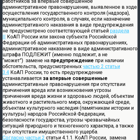
работников за впервые совершенное
административное правонарушение, выявленное в ходе
осуществления государственного контроля (надзора),
муниципального контроля, в случаях, если назначение
административного наказания в виде предупреждения
не предусмотрено соответствующей статьей
раздела
II
КоАП России или закона субъекта Российской
Федерации об административных правонарушениях,
административное наказание в виде административного
штрафа ПОДЛЕЖИТ (именно подлежит, а не
“может”) замене на
предупреждение
при наличии
обстоятельств, предусмотренных
частью 2 статьи
3.4
КоАП России, то есть предупреждение
устанавливается
за впервые совершенные
административные правонарушения при отсутствии
причинения вреда или возникновения угрозы
причинения вреда жизни и здоровью людей, объектам
животного и растительного мира, окружающей среде,
объектам культурного наследия (памятникам истории и
культуры) народов Российской Федерации,
безопасности государства, угрозы чрезвычайных
ситуаций природного и техногенного характера, а также
при отсутствии имущественного ущерба.
Согласно частьи 2
статьи 4.1.1. КоАП России, замена