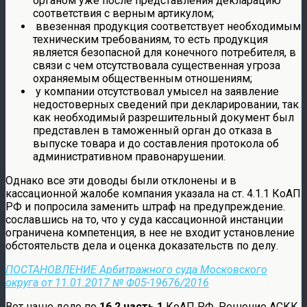
органом уже после представления декларацию
соответствия с верным артикулом;
ввезенная продукция соответствует необходимым
техническим требованиям, то есть продукция
является безопасной для конечного потребителя, в
связи с чем отсутствовала существенная угроза
охраняемым общественным отношениям;
у компании отсутствовал умысел на заявление
недостоверных сведений при декларировании, так
как необходимый разрешительный документ был
представлен в таможенный орган до отказа в
выпуске товара и до составления протокола об
административном правонарушении.
Однако все эти доводы были отклонены и в
кассационной жалобе компания указала на ст. 4.1.1 КоАП
РФ и попросила заменить штраф на предупреждение.
сославшись на то, что у суда кассационной инстанции
ограничена компетенция, в нее не входит установление
обстоятельств дела и оценка доказательств по делу.
ПОСТАНОВЛЕНИЕ Арбитражного суда Московского
округа от 11.01.2017 № Ф05-19676/2016
Вот наше дело по
16.2 часть 1
КоАП РФ, Решение АСКК