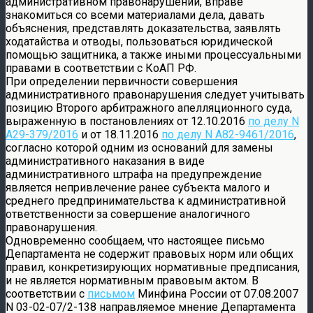
административном правонарушении, вправе
знакомиться со всеми материалами дела, давать
объяснения, представлять доказательства, заявлять
ходатайства и отводы, пользоваться юридической
помощью защитника, а также иными процессуальными
правами в соответствии с КоАП РФ.
При определении первичности совершения
административного правонарушения следует учитывать
позицию Второго арбитражного апелляционного суда,
выраженную в постановлениях от 12.10.2016
по делу N
А29-379/2016
и от 18.11.2016
по делу N А82-9461/2016
,
согласно которой одним из оснований для замены
административного наказания в виде
административного штрафа на предупреждение
является непривлечение ранее субъекта малого и
среднего предпринимательства к административной
ответственности за совершение аналогичного
правонарушения.
Одновременно сообщаем, что настоящее письмо
Департамента не содержит правовых норм или общих
правил, конкретизирующих нормативные предписания,
и не является нормативным правовым актом. В
соответствии с
письмом
Минфина России от 07.08.2007
N 03-02-07/2-138 направляемое мнение Департамента