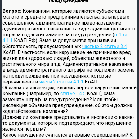
предупреждение”
Вопрос:
Компаниям, которые являются субъектами
малого и среднего предпринимательства, за впервые
совершенное административное правонарушение
административное наказание в виде административного
штрафа подлежит замене на предупреждение (
п. 1 ст.
4.1.1
КоАП РФ). Замена допускается при наличии
обстоятельств, предусмотренных
частью 2 статьи 3.4
КоАП. В частности, если нарушение не причинило вред
жизни или здоровью людей, объектам животного и
растительного мира и т.д. Административное наказание
в виде административного штрафа не подлежит замене
на предупреждение при нарушениях, которые
перечислены в
части 2 статьи 4.1.1
КоАП.
Обязана ли инспекция, выявив первое нарушение малой
компании (например, по
статье 14.5
КоАП), сама
заменять штраф на предупреждение? Или чтобы
инспекция объявила предупреждение, об этом должна
ходатайствовать компания?
Должна ли компания представлять в инспекцию какие-
то документы, которые подтверждают, что нарушение
является первым?
Какое нарушение считается впервые совершенным? К