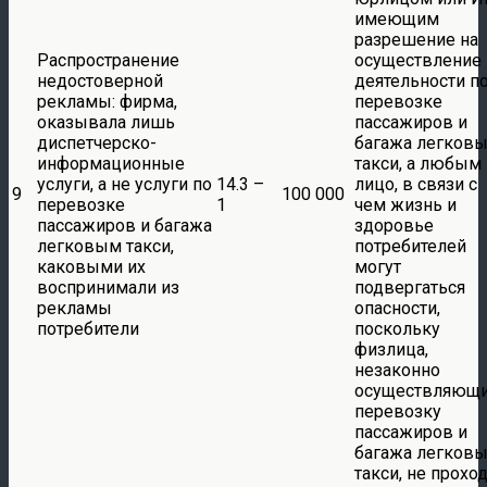
имеющим
разрешение на
Распространение
осуществление
недостоверной
деятельности п
рекламы: фирма,
перевозке
оказывала лишь
пассажиров и
диспетчерско-
багажа легков
информационные
такси, а любым
услуги, а не услуги по
14.3 –
лицо, в связи с
9
100 000
перевозке
1
чем жизнь и
пассажиров и багажа
здоровье
легковым такси,
потребителей
каковыми их
могут
воспринимали из
подвергаться
рекламы
опасности,
потребители
поскольку
физлица,
незаконно
осуществляющ
перевозку
пассажиров и
багажа легков
такси, не прохо