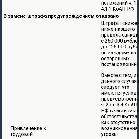
положений ч. 1 с
4.1.1 КоАП РФ
В замене штрафа предупреждением отказано
Штрафы сниже
ниже низшего
предела санкци
с 260 000 рубле
до 125 000 рубл
по каждому из
оспоренных
постановлений.
Вместе с тем, из
данного случая 
следует, что
имеются услови
предусмотренн
ч. 2 ст. 3.4 КоАП
РФ в части тако
обстоятельства
как отсутствие
Привлечение к
возникновения
трудовой
угрозы