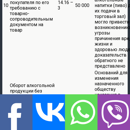
покупателя по его
14.16 –
10
50 000
напитки (пиво) 
требованию с
3
их подачи в
товарно-
торговый зал)
сопроводительным
могло привести
документом на
возникновени
товар
угрозы
причинения вре
жизни и
здоровью люде
доказательств
обратного не
представлено
Оснований для
изменения
назначенного
Оборот алкогольной
обществу
продукции без
наказания в
сопроводительных
соответствии с
документов,
14.16 –
11
200 000
положениями
подтверждающих
2
статьи 4.1.1 Ко
легальность ее
РФ судами не
производства и
установлено
оборота