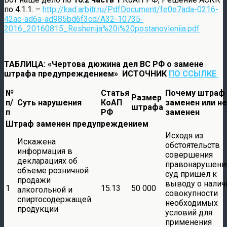
по 4.1.1. –
http://kad.arbitr.ru/PdfDocument/fe0e7ada-0216-
42ac-ad6a-ad985bd6f3cd/A32-10735-
2016_20160815_Reshenija%20i%20postanovlenija.pdf
ТАБЛИЦА: «Чертова дюжина дел ВС РФ о замене
штрафа предупреждением» ИСТОЧНИК
ПО ССЫЛКЕ
№
Статья
Почему штраф
Размер
п/
Суть нарушения
КоАП
заменен или не
штрафа
п
РФ
заменен
Штраф заменен предупреждением
Исходя из
Искажена
обстоятельств
информация в
совершения
декларациях об
правонарушени
объеме розничной
суд пришел к
продажи
выводу о налич
1
15.13
50 000
алкогольной и
совокупности
спиртосодержащей
необходимых
продукции
условий для
применения