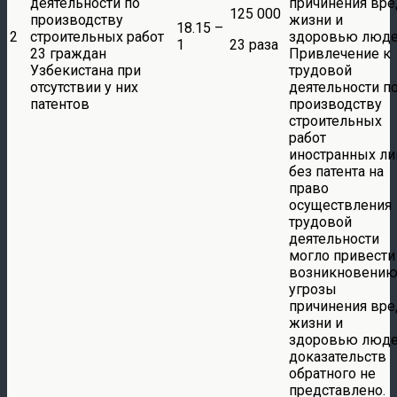
деятельности по
причинения вре
125 000
производству
жизни и
18.15 –
2
строительных работ
здоровью люде
1
23 раза
23 граждан
Привлечение к
Узбекистана при
трудовой
отсутствии у них
деятельности п
патентов
производству
строительных
работ
иностранных ли
без патента на
право
осуществления
трудовой
деятельности
могло привести
возникновени
угрозы
причинения вре
жизни и
здоровью люде
доказательств
обратного не
представлено.