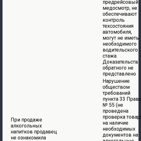
предрейсовый
медосмотр, не
обеспечивают
контроль
техсостояния
автомобиля,
могут не иметь
необходимого
водительского
стажа.
Доказательств
обратного не
представлено
Нарушение
обществом
требований
пункта 33 Прав
№ 55 (не
проведена
проверка товар
При продаже
на наличие
алкогольных
необходимых
напитков продавец
документов на
не ознакомила
алкогольные