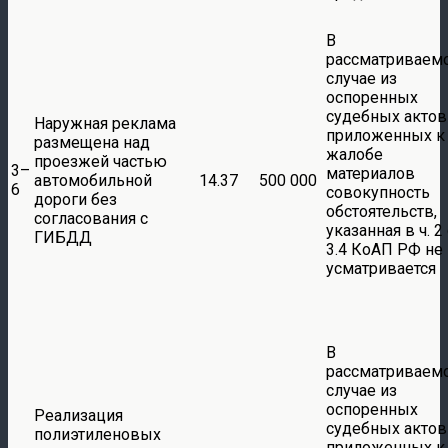
В
рассматриваем
случае из
оспоренных
судебных актов
Наружная реклама
приложенных к
размещена над
жалобе
проезжей частью
3–
материалов
автомобильной
14.37
500 000
6
совокупность
дороги без
обстоятельств,
согласования с
указанная в ч. 2 
ГИБДД
3.4 КоАП РФ не
усматривается
В
рассматриваем
случае из
оспоренных
Реализация
судебных актов
полиэтиленовых
приложенных к