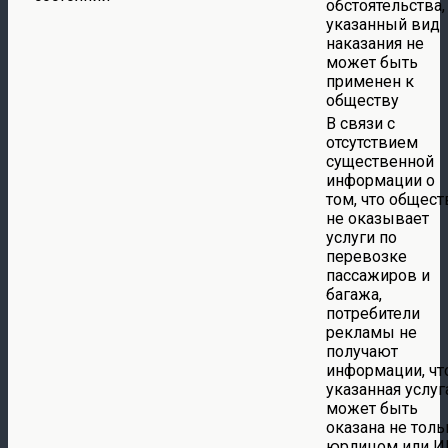
обстоятельства,
указанный вид
наказания не
может быть
применен к
обществу
В связи с
отсутствием
существенной
информации о
том, что общест
не оказывает
услуги по
перевозке
пассажиров и
багажа,
потребители
рекламы не
получают
информации, чт
указанная услуг
может быть
оказана не толь
юрлицом или И