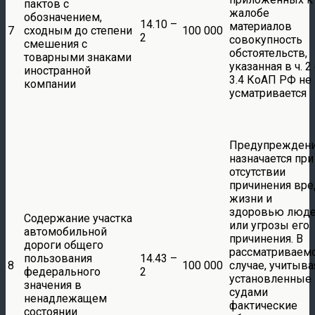
пактов с
жалобе
обозначением,
14.10 –
материалов
7
сходным до степени
100 000
2
совокупность
смешения с
обстоятельств,
товарными знаками
указанная в ч. 2 
иностранной
3.4 КоАП РФ не
компании
усматривается
Предупрежден
назначается при
отсутствии
причинения вре
жизни и
здоровью люд
Содержание участка
или угрозы его
автомобильной
причинения. В
дороги общего
рассматриваем
пользования
14.43 –
8
100 000
случае, учитыва
федерального
2
установленные
значения в
судами
ненадлежащем
фактические
состоянии