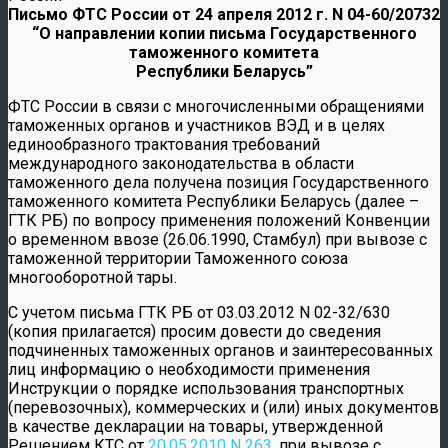
Письмо ФТС России от 24 апреля 2012 г. N 04-60/20732
“О направлении копии письма Государственного
таможенного комитета
Республики Беларусь”
ФТС России в связи с многочисленными обращениями
таможенных органов и участников ВЭД и в целях
единообразного трактования требований
международного законодательства в области
таможенного дела получена позиция Государственного
таможенного комитета Республики Беларусь (далее –
ГТК РБ) по вопросу применения положений Конвенции
о временном ввозе (26.06.1990, Стамбул) при вывозе с
таможенной территории Таможенного союза
многооборотной тары.
С учетом письма ГТК РБ от 03.03.2012 N 02-32/630
(копия прилагается) просим довести до сведения
подчиненных таможенных органов и заинтересованных
лиц информацию о необходимости применения
Инструкции о порядке использования транспортных
(перевозочных), коммерческих и (или) иных документов
в качестве декларации на товары, утвержденной
Решением КТС от
20.05.2010 N 263
, при вывозе с