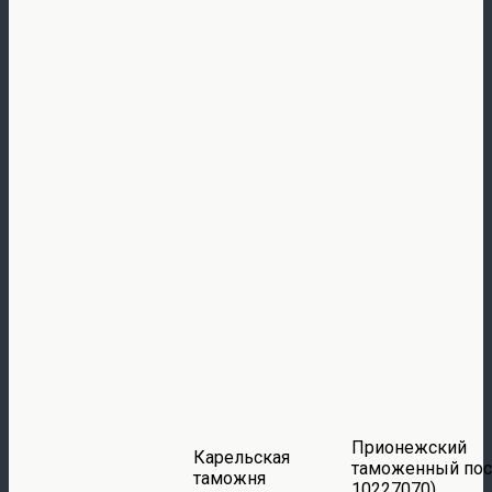
Прионежский
Карельская
таможенный пос
таможня
10227070)