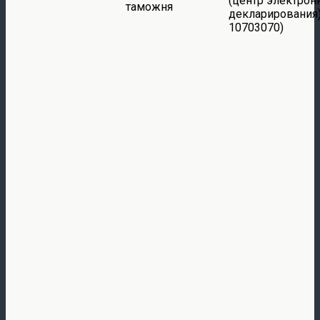
(центр электрон
таможня
декларирования)
10703070)