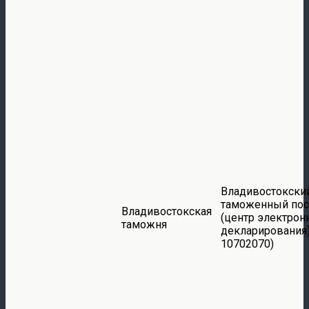
Владивостокски
таможенный пос
Владивостокская
(центр электрон
таможня
декларирования)
10702070)