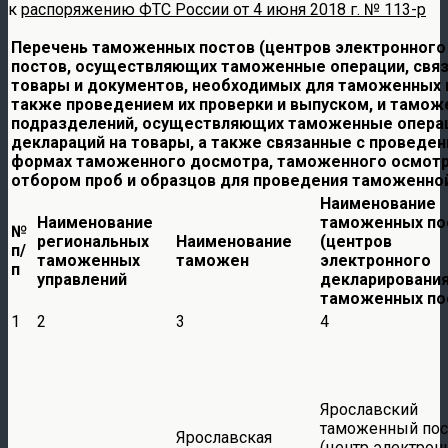
к
распоряжению ФТС России от 4 июня 2018 г. № 113-р
Перечень таможенных постов (центров электронного
постов, осуществляющих таможенные операции, связ
товары и документов, необходимых для таможенных ц
также проведением их проверки и выпуском, и таможе
подразделений, осуществляющих таможенные опера
деклараций на товары, а также связанные с проведе
формах таможенного досмотра, таможенного осмотр
отбором проб и образцов для проведения таможенно
Наименование
Наименование
таможенных по
№
региональных
Наименование
(центров
п/
таможенных
таможен
электронного
п
управлений
декларирования
таможенных по
1
2
3
4
Ярославский
таможенный пос
Ярославская
(центр электрон