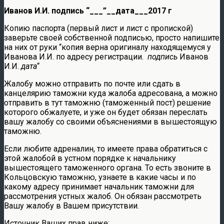
Иванов И.И. подпись “___”__дата___2017 г
Копию паспорта (первый лист и лист с пропиской)
заверьте своей собственной подписью, просто напишите
на них от руки “копия верна оригиналу находящемуся у
Иванова И.И. по адресу регистрации.
подпись
Иванов
И.И.
дата
“
Жалобу можно отправить по почте или сдать в
канцелярию таможни куда жалоба адресована, а можно
отправить в тут таможню (таможенный пост) решение
которого обжалуете, и уже он будет обязан переслать
вашу жалобу со своими объяснениями в вышестоящую
таможню.
Если любите адреналин, то имеете права обратиться с
этой жалобой в устном порядке к начальнику
вышестоящего таможенного органа. То есть звоните в
Кольцовскую таможню, узнаете в какие часы и по
какому адресу принимает начальник таможни для
рассмотрения устных жалоб. Он обязан рассмотреть
Вашу жалобу в Вашем присутствии.
Источник Ваших прав ниже: