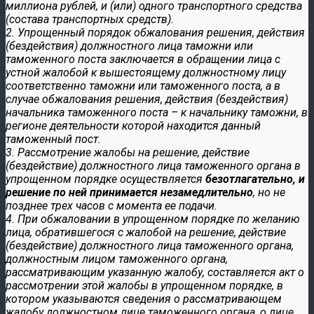
миллиона рублей, и (или) одного транспортного средства
(состава транспортных средств).
2. Упрощенный порядок обжалования решения, действия
(бездействия) должностного лица таможни или
таможенного поста заключается в обращении лица с
устной жалобой к вышестоящему должностному лицу
соответственно таможни или таможенного поста, а в
случае обжалования решения, действия (бездействия)
начальника таможенного поста – к начальнику таможни, в
регионе деятельности которой находится данный
таможенный пост.
3. Рассмотрение жалобы на решение, действие
(бездействие) должностного лица таможенного органа в
упрощенном порядке осуществляется
безотлагательно, и
решение по ней принимается незамедлительно
, но не
позднее трех часов с момента ее подачи.
4. При обжаловании в упрощенном порядке по желанию
лица, обратившегося с жалобой на решение, действие
(бездействие) должностного лица таможенного органа,
должностным лицом таможенного органа,
рассматривающим указанную жалобу, составляется акт о
рассмотрении этой жалобы в упрощенном порядке, в
котором указываются сведения о рассматривающем
жалобу должностном лице таможенного органа, о лице,