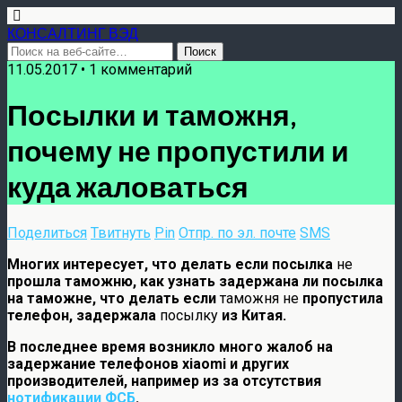
КОНСАЛТИНГ ВЭД
11.05.2017 • 1 комментарий
Посылки и таможня,
почему не пропустили и
куда жаловаться
Поделиться
Твитнуть
Pin
Отпр. по эл. почте
SMS
Многих интересует, что делать если посылка
не
прошла таможню,
как узнать задержана ли посылка
на таможне, что делать если
таможня не
пропустила
телефон,
задержала
посылку
из Китая.
В последнее время возникло много жалоб на
задержание телефонов xiaomi и других
производителей, например из за отсутствия
нотификации ФСБ
.