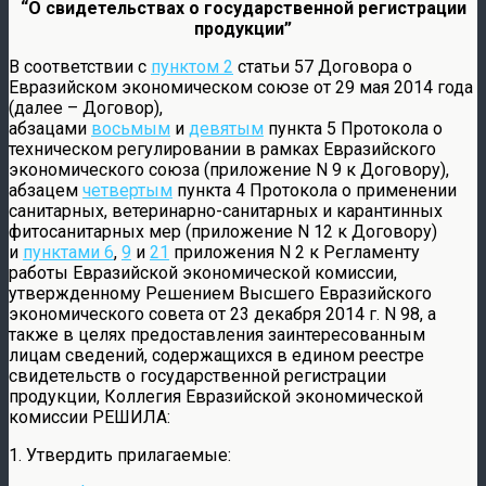
“О свидетельствах о государственной регистрации
продукции”
В соответствии с
пунктом 2
статьи 57 Договора о
Евразийском экономическом союзе от 29 мая 2014 года
(далее – Договор),
абзацами
восьмым
и
девятым
пункта 5 Протокола о
техническом регулировании в рамках Евразийского
экономического союза (приложение N 9 к Договору),
абзацем
четвертым
пункта 4 Протокола о применении
санитарных, ветеринарно-санитарных и карантинных
фитосанитарных мер (приложение N 12 к Договору)
и
пунктами 6
,
9
и
21
приложения N 2 к Регламенту
работы Евразийской экономической комиссии,
утвержденному Решением Высшего Евразийского
экономического совета от 23 декабря 2014 г. N 98, а
также в целях предоставления заинтересованным
лицам сведений, содержащихся в едином реестре
свидетельств о государственной регистрации
продукции, Коллегия Евразийской экономической
комиссии РЕШИЛА:
1. Утвердить прилагаемые: