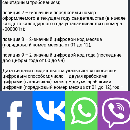
санитарным требованиям;
позиция 7 – 6-значный порядковый номер
оформляемого в текущем году свидетельства (в начале
каждого календарного года устанавливается с номера
«000001»);
позиция 8 – 2-значный цифровой код месяца
(порядковый номер месяца от 01 до 12);
позиция 9 – 2-значный цифровой код года (последние
две цифры года от 00 до 99).
Дата выдачи свидетельства указывается словесно-
цифровым способом: число – двумя арабскими
цифрами (в кавычках), месяц – двумя арабскими
цифрами (порядковый номер месяца от 01 до 12),год –
четырьмя арабскими цифрами (с указанием
сокращенного обозначения года «г.»);
г) в поле 4 – сведения о продукции, включая:
наименование продукции;
название продукции (при наличии);