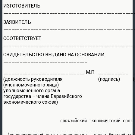
ИЗГОТОВИТЕЛЬ
________________________________________________
ЗАЯВИТЕЛЬ
________________________________________________
СООТВЕТСТВУЕТ
________________________________________________
СВИДЕТЕЛЬСТВО ВЫДАНО НА ОСНОВАНИИ
_______________________________
______________________________
М.П.
___________
(должность руководителя
(подпись)
(
(уполномоченного лица)
уполномоченного органа
государства – члена Евразийского
экономического союза)
                                                       
                        ЕВРАЗИЙСКИЙ ЭКОНОМИЧЕСКИЙ СОЮЗ

_______________________________________________________
  (уполномоченный орган государства – члена Евразийског