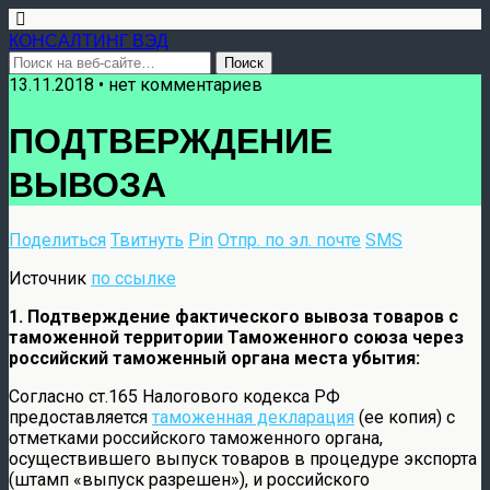
КОНСАЛТИНГ ВЭД
13.11.2018 • нет комментариев
ПОДТВЕРЖДЕНИЕ
ВЫВОЗА
Поделиться
Твитнуть
Pin
Отпр. по эл. почте
SMS
Источник
по ссылке
1. Подтверждение фактического вывоза товаров с
таможенной территории Таможенного союза через
российский таможенный органа места убытия:
Согласно ст.165 Налогового кодекса РФ
предоставляется
таможенная декларация
(ее копия) с
отметками российского таможенного органа,
осуществившего выпуск товаров в процедуре экспорта
(штамп «выпуск разрешен»), и российского