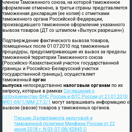
членом Таможенного союза, на которой таможенное
оформление отменено, в третьи страны представляется
таможенная декларация (ее копия) с отметками
таможенного органа Российской Федерации,
производившего таможенное оформление указанного
вывоза товаров (ДТ со штампом «Выпуск разрешен»).
Подтверждение фактического вывоза товаров,
помещенных после 01.07.2010 под таможенные
процедуры, предусматривающие их вывоз за пределы
таможенной территории Таможенного союза
(Российско-Казахстанский участок государственной
границы и Российско-Беларусский участки
государственной границы), осуществляет
таможенный
орган
выпуска
непосредственно
налоговым органам
по их
запросу
,
которые
в рамках
Соглашения о
сотрудничестве ФНС России и ФТС России от 21.01.2010
№01-69/1/ММ-27-2/1
могут запрашивать информацию о
вывозе (ввозе) товаров у таможенных органов.
Письмо Департамента налоговой и
таможенной политики Минфина России от 22
июня 2018 г. N 03-07-08/42845 О