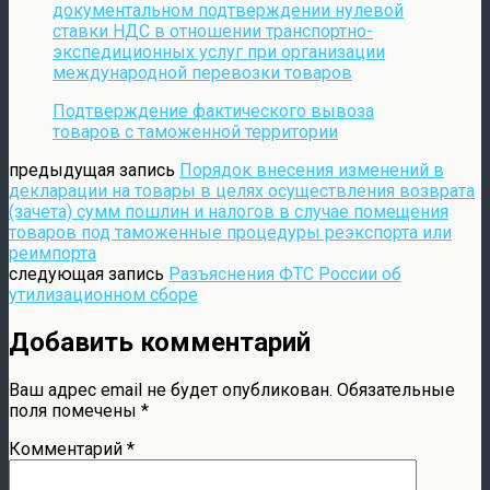
документальном подтверждении нулевой
ставки НДС в отношении транспортно-
экспедиционных услуг при организации
международной перевозки товаров
Подтверждение фактического вывоза
товаров с таможенной территории
предыдущая запись
Порядок внесения изменений в
декларации на товары в целях осуществления возврата
(зачета) сумм пошлин и налогов в случае помещения
товаров под таможенные процедуры реэкспорта или
реимпорта
следующая запись
Разъяснения ФТС России об
утилизационном сборе
Добавить комментарий
Ваш адрес email не будет опубликован.
Обязательные
поля помечены
*
Комментарий
*