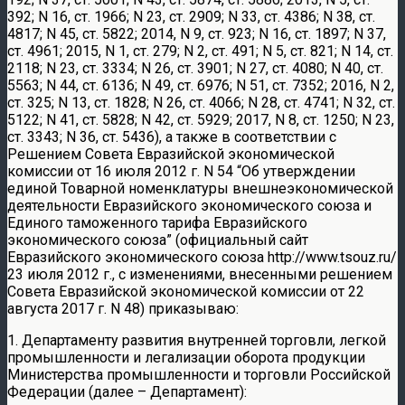
392; N 16, ст. 1966; N 23, ст. 2909; N 33, ст. 4386; N 38, ст.
4817; N 45, ст. 5822; 2014, N 9, ст. 923; N 16, ст. 1897; N 37,
ст. 4961; 2015, N 1, ст. 279; N 2, ст. 491; N 5, ст. 821; N 14, ст.
2118; N 23, ст. 3334; N 26, ст. 3901; N 27, ст. 4080; N 40, ст.
5563; N 44, ст. 6136; N 49, ст. 6976; N 51, ст. 7352; 2016, N 2,
ст. 325; N 13, ст. 1828; N 26, ст. 4066; N 28, ст. 4741; N 32, ст.
5122; N 41, ст. 5828; N 42, ст. 5929; 2017, N 8, ст. 1250; N 23,
ст. 3343; N 36, ст. 5436), а также в соответствии с
Решением Совета Евразийской экономической
комиссии от 16 июля 2012 г. N 54 “Об утверждении
единой Товарной номенклатуры внешнеэкономической
деятельности Евразийского экономического союза и
Единого таможенного тарифа Евразийского
экономического союза” (официальный сайт
Евразийского экономического союза http://www.tsouz.ru/
23 июля 2012 г., с изменениями, внесенными решением
Совета Евразийской экономической комиссии от 22
августа 2017 г. N 48) приказываю:
1. Департаменту развития внутренней торговли, легкой
промышленности и легализации оборота продукции
Министерства промышленности и торговли Российской
Федерации (далее – Департамент):