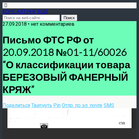
КОНСАЛТИНГ ВЭД
27.09.2018 • нет комментариев
Письмо ФТС РФ от
20.09.2018 №01-11/60026
“О классификации товара
БЕРЕЗОВЫЙ ФАНЕРНЫЙ
КРЯЖ”
Поделиться
Твитнуть
Pin
Отпр. по эл. почте
SMS