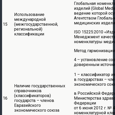
Глобальная номенкл
изделий (Global Medic
ведение которой ос
Использование
Агентством Глобаль
международной
медицинских издели
15
(межгосударственной,
региональной)
ISO 15225:2010 «Изд
классификации
Менеджмент качеств
номенклатуры медиц
Метод гармонизации
4 – установление соо
доверенным источн
1 – классификатор и
в государствах – чл
экономического сою
Наличие государственных
справочников
в Российской Федер
(классификаторов)
16
Министерства здрав
государств – членов
Федерации
Евразийского
от 6 июня 2012 г. №
экономического союза
номенклатурной кла