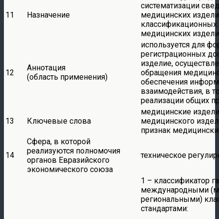
систематизации свед
11
Назначение
медицинских изделий
классификационных 
медицинских издел
используется для ф
регистрационных до
изделие, осуществле
Аннотация
12
обращения медицинс
(область применения)
обеспечения информ
взаимодействия, в т
реализации общих п
медицинские изделия
13
Ключевые слова
медицинского издел
признак медицински
Сфера, в которой
реализуются полномочия
14
техническое регули
органов Евразийского
экономического союза
1 – классификатор г
международными (м
региональными) клас
стандартами: