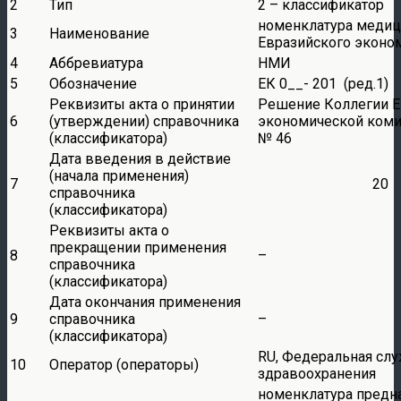
2
Тип
2 – классификатор
номенклатура медиц
3
Наименование
Евразийского эконо
4
Аббревиатура
НМИ
5
Обозначение
ЕК 0__- 201 (ред.1)
Реквизиты акта о принятии
Решение Коллегии Е
6
(утверждении) справочника
экономической комис
(классификатора)
№ 46
Дата введения в действие
(начала применения)
7
20 г
справочника
(классификатора)
Реквизиты акта о
прекращении применения
8
–
справочника
(классификатора)
Дата окончания применения
9
справочника
–
(классификатора)
RU, Федеральная слу
10
Оператор (операторы)
здравоохранения
номенклатура предн