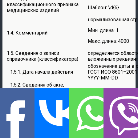
классификационного признака
Шаблон: \d{6}
медицинских изделий
нормализованная стр
Мин. длина: 1.
1.4. Комментарий
Макс. длина: 4000
1.5. Сведения о записи
определяется област
справочника (классификатора)
вложенных реквизи
обозначение даты в 
1.5.1. Дата начала действия
ГОСТ ИСО 8601–2001
YYYY-MM-DD
1.5.2. Сведения об акте,
регламентирующем начало
определяется област
действия записи справочника
вложенных реквизи
(классификатора)
нормализованная стр
*.1. Вид акта
Шаблон: \d{5}
строка символов.