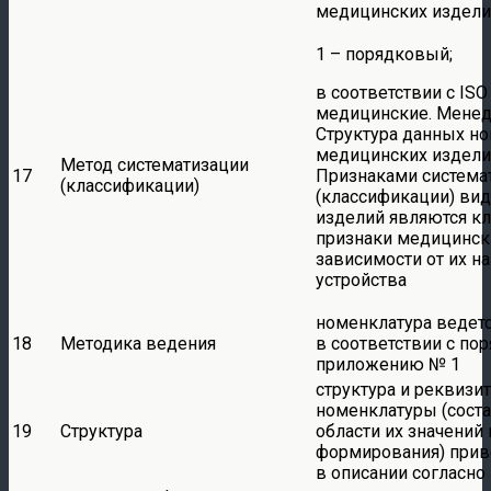
медицинских издели
1 – порядковый;
в соответствии с IS
медицинские. Менед
Структура данных н
медицинских издели
Метод систематизации
17
Признаками система
(классификации)
(классификации) ви
изделий являются к
признаки медицинск
зависимости от их на
устройства
номенклатура ведет
18
Методика ведения
в соответствии с по
приложению № 1
структура и реквизи
номенклатуры (сост
19
Структура
области их значений 
формирования) при
в описании согласн