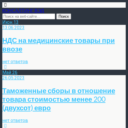
КОНСАЛТИНГ ВЭД
Июн
13
13.06.2023
НДС на медицинские товары при
ввозе
нет ответов
Май
26
26.05.2023
Таможенные сборы в отношение
товара стоимостью менее 200
(двухсот) евро
нет ответов