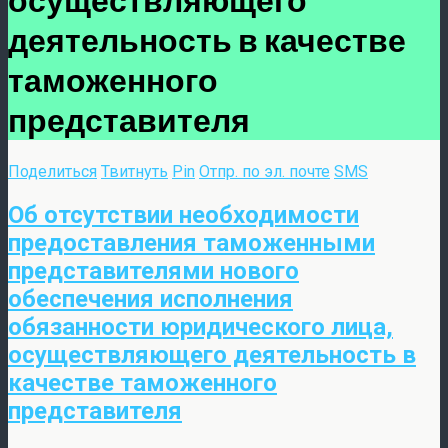
деятельность в качестве
таможенного
представителя
Поделиться
Твитнуть
Pin
Отпр. по эл. почте
SMS
Об отсутствии необходимости
предоставления таможенными
представителями нового
обеспечения исполнения
обязанности юридического лица,
осуществляющего деятельность в
качестве таможенного
представителя