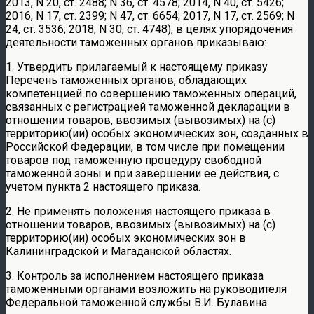
2013, N 20, ст. 2488; N 36, ст. 4578; 2014, N 40, ст. 5426;
2016, N 17, ст. 2399; N 47, ст. 6654; 2017, N 17, ст. 2569; N
24, ст. 3536; 2018, N 30, ст. 4748), в целях упорядочения
деятельности таможенных органов приказываю:
1. Утвердить прилагаемый к настоящему приказу
Перечень таможенных органов, обладающих
компетенцией по совершению таможенных операций,
связанных с регистрацией таможенной декларации в
отношении товаров, ввозимых (вывозимых) на (с)
территорию(ии) особых экономических зон, созданных в
Российской Федерации, в том числе при помещении
товаров под таможенную процедуру свободной
таможенной зоны и при завершении ее действия, с
учетом пункта 2 настоящего приказа.
2. Не применять положения настоящего приказа в
отношении товаров, ввозимых (вывозимых) на (с)
территорию(ии) особых экономических зон в
Калининградской и Магаданской областях.
3. Контроль за исполнением настоящего приказа
таможенными органами возложить на руководителя
Федеральной таможенной службы В.И. Булавина.