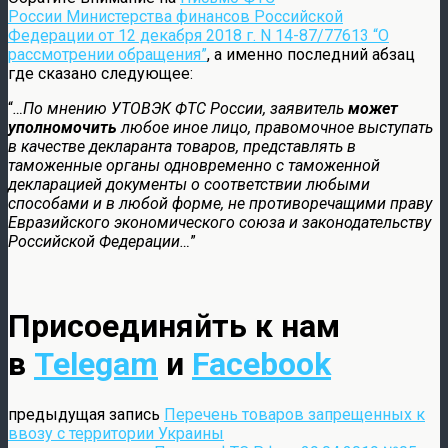
России Министерства финансов Российской
Федерации от 12 декабря 2018 г. N 14-87/77613 “О
рассмотрении обращения”
, а именно последний абзац
где сказано следующее:
“
…По мнению УТОВЭК ФТС России, заявитель
может
уполномочить
любое иное лицо, правомочное выступать
в качестве декларанта товаров, представлять в
таможенные органы одновременно с таможенной
декларацией документы о соответствии любыми
способами и в любой форме, не противоречащими праву
Евразийского экономического союза и законодательству
Российской Федерации…
”
Присоединяйть к нам
в
Telegam
и
Facebook
предыдущая запись
Перечень товаров запрещенных к
ввозу с территории Украины