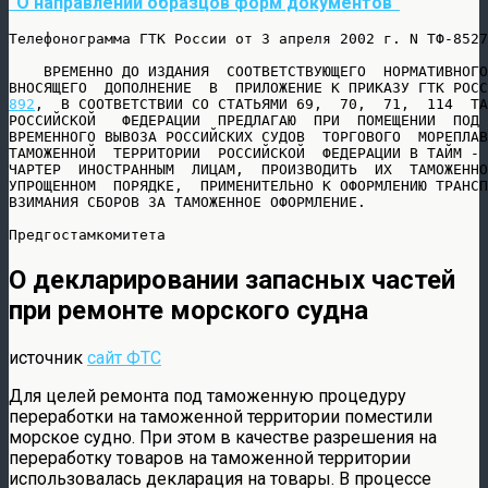
“О направлении образцов форм документов”
Телефонограмма ГТК России от 3 апреля 2002 г. N ТФ-8527

    ВРЕМЕННО ДО ИЗДАНИЯ  СООТВЕТСТВУЮЩЕГО  НОРМАТИВНОГО
ВНОСЯЩЕГО  ДОПОЛНЕНИЕ  В  ПРИЛОЖЕНИЕ К ПРИКАЗУ ГТК РОСС
892
,  В СООТВЕТСТВИИ СО СТАТЬЯМИ 69,  70,  71,  114  ТА
РОССИЙСКОЙ   ФЕДЕРАЦИИ  ПРЕДЛАГАЮ  ПРИ  ПОМЕЩЕНИИ  ПОД 
ВРЕМЕННОГО ВЫВОЗА РОССИЙСКИХ СУДОВ  ТОРГОВОГО  МОРЕПЛАВ
ТАМОЖЕННОЙ  ТЕРРИТОРИИ  РОССИЙСКОЙ  ФЕДЕРАЦИИ В ТАЙМ - 
ЧАРТЕР  ИНОСТРАННЫМ  ЛИЦАМ,  ПРОИЗВОДИТЬ  ИХ  ТАМОЖЕННО
УПРОЩЕННОМ  ПОРЯДКЕ,  ПРИМЕНИТЕЛЬНО К ОФОРМЛЕНИЮ ТРАНСП
ВЗИМАНИЯ СБОРОВ ЗА ТАМОЖЕННОЕ ОФОРМЛЕНИЕ.

Предгостамкомитета                                     
О декларировании запасных частей
при ремонте морского судна
источник
сайт ФТС
Для целей ремонта под таможенную процедуру
переработки на таможенной территории поместили
морское судно. При этом в качестве разрешения на
переработку товаров на таможенной территории
использовалась декларация на товары. В процессе