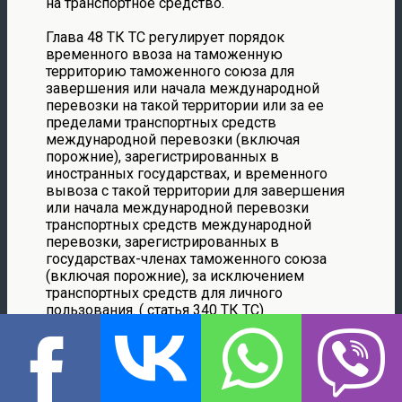
на транспортное средство.
Глава 48 ТК ТС регулирует порядок
временного ввоза на таможенную
территорию таможенного союза для
завершения или начала международной
перевозки на такой территории или за ее
пределами транспортных средств
международной перевозки (включая
порожние), зарегистрированных в
иностранных государствах, и временного
вывоза с такой территории для завершения
или начала международной перевозки
транспортных средств международной
перевозки, зарегистрированных в
государствах-членах таможенного союза
(включая порожние), за исключением
транспортных средств для личного
пользования. ( статья 340 ТК ТС)
Временно вывозимые с таможенной
территории ТС транспортные средства
международной перевозки сохраняют статус
товара таможенного союза ( пункт 2 статьи
345 ТК ТС)