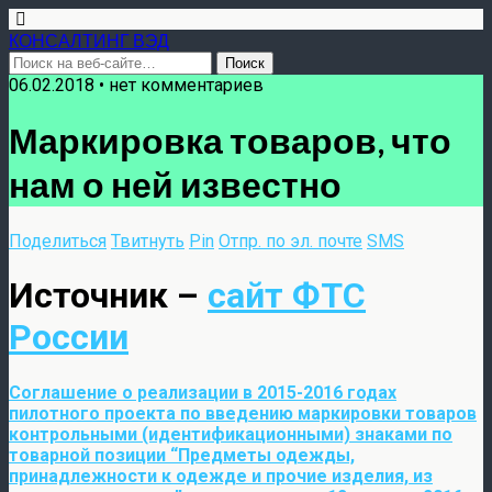
КОНСАЛТИНГ ВЭД
06.02.2018 • нет комментариев
Маркировка товаров, что
нам о ней известно
Поделиться
Твитнуть
Pin
Отпр. по эл. почте
SMS
Источник –
сайт ФТС
России
Соглашение о реализации в 2015-2016 годах
пилотного проекта по введению маркировки товаров
контрольными (идентификационными) знаками по
товарной позиции “Предметы одежды,
принадлежности к одежде и прочие изделия, из