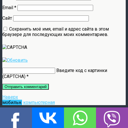
Email
*
Сайт
Сохранить моё имя, email и адрес сайта в этом
браузере для последующих моих комментариев.
Введите код с картинки
(CAPTCHA)
*
Наверх
мобильн.
компьютерная