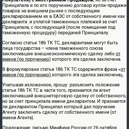
Принципала и по его поручению договор купли-продажи
товаров на внешнем рынке с последующим
декларированием их в ЕАЭС от собственного имени как
декларанта и уплатой таможенных платежей за счет
Принципала, с последующей (после помещения под
таможенную процедуру) передачей Принципалу.
Согласно статье 186 ТК ТС, декларантами могут быть
лица государства – члена таможенного союза
заключившее внешнеэкономическую сделку либо
от
имени (по поручению)
которого эта сделка заключена.
В формулировке статьи 186 ТК ТС содержится фраза «
от
имени (по поручению)
которого эта сделка заключена
».
Учитывая изложенное, прошу разъяснить положения
статьи 186 ТК ТС в части того, признается ли агент
заключивший внешнеторговую сделку от собственного,
но за счет принципала имени декларантом. И признается
ли декларантом Принципал который дал поручение
Агенту заключить сделку от собственного имени (от
имени Агента).
Приложение: письмо Минфина России от 26 октября