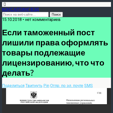
КОНСАЛТИНГ ВЭД
15.10.2018 • нет комментариев
Если таможенный пост
лишили права оформлять
товары подлежащие
лицензированию, что что
делать?
Поделиться
Твитнуть
Pin
Отпр. по эл. почте
SMS