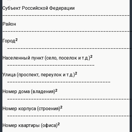
Субъект Российской Федерации
________________________________________________
Район
________________________________________________
2
Город
_______________________________________________
2
Населенный пункт (село, поселок и т.д.)
_________________________________
2
Улица (проспект, переулок и т.д.)
_______________________________________
2
Номер дома (владения)
_______________________________________________
2
Номер корпуса (строения)
_______________________________________________
2
Номер квартиры (офиса)
_______________________________________________