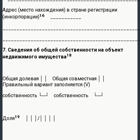
Адрес (место нахождения) в стране регистрации
16
(инкорпорации)
___________
________________________________________________
________________________________________________
7. Сведения об общей собственности на объект
18
недвижимого имущества
Общая долевая │ │ Общая совместная │ │
Правильный вариант заполняется (V)
собственность └─┘ собственность └─┘
19
Доля
│ │ │/│ │ │ │