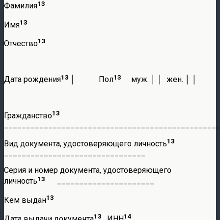
13
Фамилия
13
Имя
13
Отчество
13
13
Дата рождения
│ Пол
муж. │ │ жен. │ │
13
Гражданство
________________________________________________
13
Вид документа, удостоверяющего личность
________________________________
Серия и номер документа, удостоверяющего
13
личность
______________________
13
Кем выдан
13
14
Дата выдачи документа
ИНН