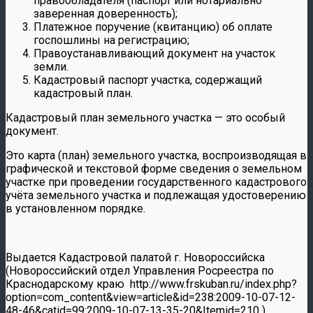
правообладателя (паспорт или нотариально
заверенная доверенность);
Платежное поручение (квитанцию) об оплате
госпошлины на регистрацию;
Правоустанавливающий документ на участок
земли.
Кадастровый паспорт участка, содержащий
кадастровый план.
Кадастровый план земельного участка — это особый
документ.
Это карта (план) земельного участка, воспроизводящая в
графической и текстовой форме сведения о земельном
участке при проведении государственного кадастрового
учёта земельного участка и подлежащая удостоверению
в установленном порядке.
Выдается Кадастровой палатой г. Новороссийска
(Новороссийский отдел Управления Росреестра по
Краснодарскому краю http://www.frskuban.ru/index.php?
option=com_content&view=article&id=238:2009-10-07-12-
48-46&catid=99:2009-10-07-13-35-20&Itemid=210 )