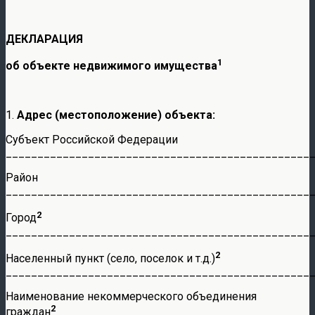
ДЕКЛАРАЦИЯ
1
об объекте недвижимого имущества
1.
Адрес (местоположение) объекта:
Субъект Российской Федерации
________________________________________________
Район
________________________________________________
2
Город
________________________________________________
2
Населенный пункт (село, поселок и т.д.)
________________________________________________
Наименование некоммерческого объединения
2
граждан