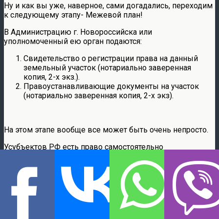
Ну и как вы уже, наверное, сами догадались, переходим
к следующему этапу- Межевой план!
В Администрацию г. Новороссийска или
уполномоченный ею орган подаются:
Свидетельство о регистрации права на данный
земельный участок (нотариально заверенная
копия, 2-х экз.).
Правоустанавливающие документы на участок
(нотариально заверенная копия, 2-х экз).
На этом этапе вообще все может быть очень непросто.
Усубъектов РФ есть право самостоятельно
устанавливать стоимость землеустроительных работ.
Сами понимаете, что цены напрямую зависят от
«потребностей» местного бюджета. В Московской
области, например, законодательно установлена
стоимость таких работ в пределах 450 рублей за сотку,
но не более 7000 рублей.