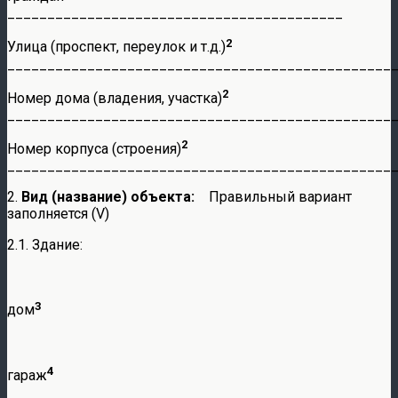
__________________________________________
2
Улица (проспект, переулок и т.д.)
________________________________________________
2
Номер дома (владения, участка)
________________________________________________
2
Номер корпуса (строения)
________________________________________________
2.
Вид (название) объекта:
Правильный вариант
заполняется (V)
2.1. Здание:
3
дом
4
гараж