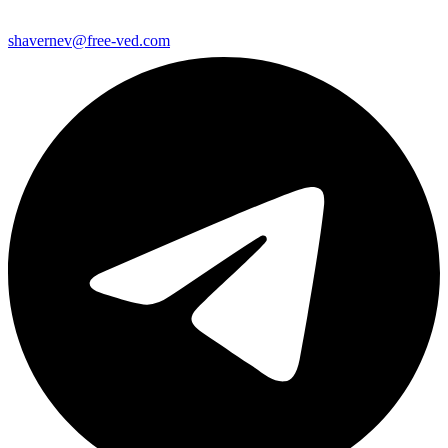
shavernev@free-ved.com