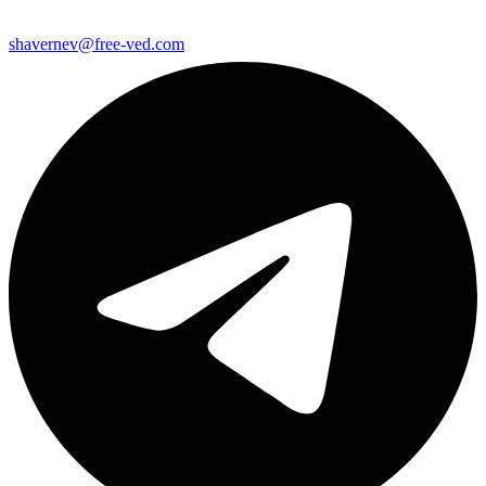
shavernev@free-ved.com