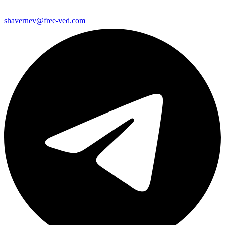
shavernev@free-ved.com