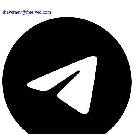
shavernev@free-ved.com