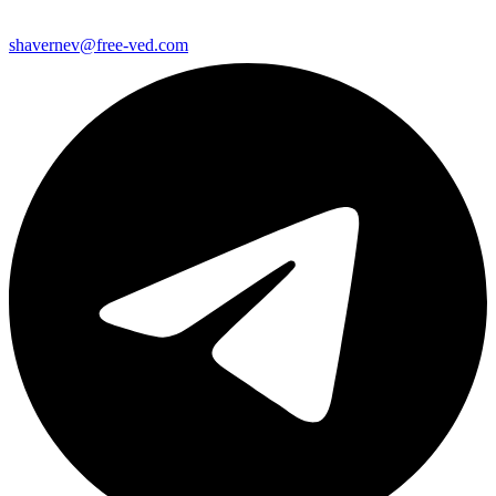
shavernev@free-ved.com