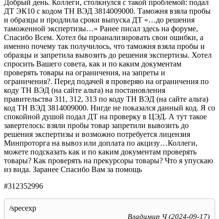
Добрый день. Коллеги, столкнулся с такой проблемой: подал
ДТ ЭК10 с кодом ТН ВЭД 3814009000. Таможня взяла пробы
и образцы и продлила сроки выпуска ДТ «…до решения
таможенной экспертизы…» Ранее писал здесь на форуме,
Спасибо Всем. Хотел бы проанализировать свои ошибки, а
именно почему так получилось, что таможня взяла пробы и
образцы и запретила вывозить до решения экспертизы. Хотел
спросить Вашего совета, как и по каким документам
проверять товары на ограничения, на запреты и
ограничения?. Перед подачей я проверяю на ограничения по
коду ТН ВЭД (на сайте альта) на постановления
правительства 311, 312, 313 по коду ТН ВЭД (на сайте альта)
код ТН ВЭД 3814009000. Нигде не показался данный код. Я со
спокойной душой подал ДТ на проверку в ЦЭД. А тут такое
завертелось: взяли пробы товар запретили вывозить до
решения экспертизы и возможно потребуется лицензия
Минпроторга на вывоз или доплата по акцизу…Коллеги,
можете подсказать как и по каким документам проверять
товары? Как проверять на прекурсоры товары? Что я упускаю
из вида. Заранее Спасибо Вам за помощь
#312352996
/specexp
Владимир Ч (2024-09-17)