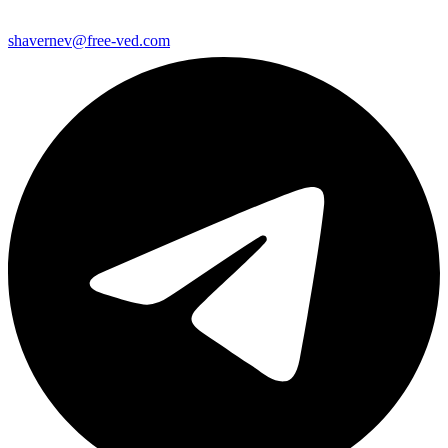
shavernev@free-ved.com