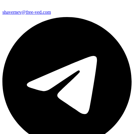
shavernev@free-ved.com