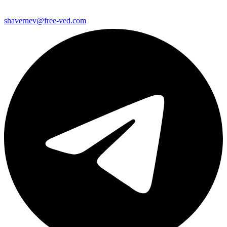
shavernev@free-ved.com