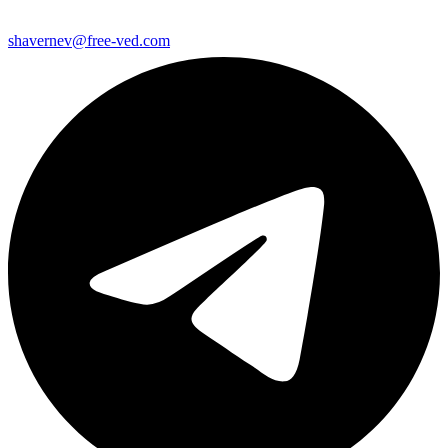
shavernev@free-ved.com