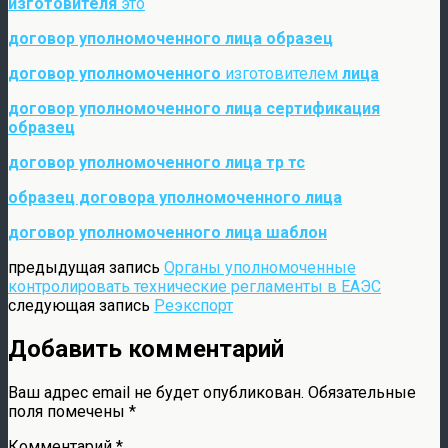
изготовителя
это
договор уполномоченного лица образец
договор уполномоченного
изготовителем
лица
договор уполномоченного лица сертификация
образец
договор уполномоченного лица тр тс
образец договора уполномоченного лица
договор уполномоченного лица шаблон
предыдущая запись
Органы уполномоченные
контролировать технические регламенты в ЕАЭС
следующая запись
Реэкспорт
Добавить комментарий
Ваш адрес email не будет опубликован.
Обязательные
поля помечены
*
Комментарий
*