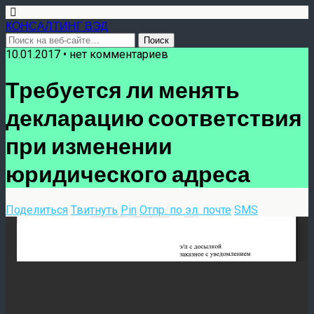
КОНСАЛТИНГ ВЭД
10.01.2017 • нет комментариев
Требуется ли менять
декларацию соответствия
при изменении
юридического адреса
Поделиться
Твитнуть
Pin
Отпр. по эл. почте
SMS