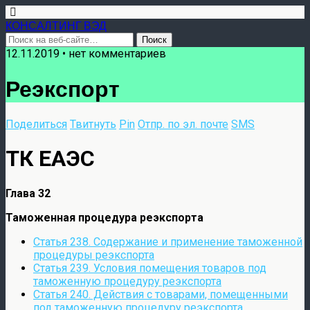
КОНСАЛТИНГ ВЭД
12.11.2019 • нет комментариев
Реэкспорт
Поделиться
Твитнуть
Pin
Отпр. по эл. почте
SMS
ТК ЕАЭС
Глава 32
Таможенная процедура реэкспорта
Статья 238. Содержание и применение таможенной
процедуры реэкспорта
Статья 239. Условия помещения товаров под
таможенную процедуру реэкспорта
Статья 240. Действия с товарами, помещенными
под таможенную процедуру реэкспорта