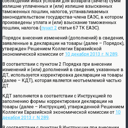
соблюдении иных условий для возврата (зачета) сумм
излишне уплаченных и (или) излишне взысканных
таможенных пошлин, налогов, устанавливаемых
законодательством государства-члена ЕАЭС, в котором
произведены уплата и (или) взыскание таможенных
пошлин, налогов (
пункт 2
статьи 67 ТК ЕАЭС).
Порядок внесения изменений (дополнений) в сведения,
заявленные в декларации на товары (далее – Порядок),
утвержден Решением Коллегии Евразийской
экономической комиссии от
10 декабря 2013 г. N 289
.
В соответствии с пунктом 2 Порядка при внесении
изменений и (или) дополнений в сведения, указанные в
ДТ, используется корректировка декларации на товары
(далее – КДТ), которая является неотъемлемой частью
ДТ.
КДТ заполняется в соответствии с Инструкцией по
заполнению формы корректировки декларации на
товары (далее – Инструкция), утвержденной Решением
Коллегии Евразийской экономической комиссии от
10
декабря 2013 г. N 289
.
В соответствии с пунктом 9 Инструкции при внесении