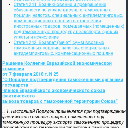
Статья 241. Возникновение и прекращение
обязанности по уплате ввозных таможенных
пошлин, налогов, специальных, антидемпинговых,
компенсационных пошлин в отношении
иностранных товаров, помещаемых (помещенных)
под таможенную процедуру реэкспорта, срок их
уплаты и исчисление
Статья 242. Возврат (зачет) сумм ввозных
таможенных пошлин, налогов, специальных,
антидемпинговых, компенсационных пошлин
Решение Коллегии Евразийской экономической
комиссии
от 7 февраля 2018 г. N 25
“О Порядке подтверждения таможенными органами
государств –
членов Евразийского экономического союза
фактического
вывоза товаров с таможенной территории Союза”
…
1. Настоящий Порядок применяется при подтверждении
фактического вывоза товаров, помещенных под
таможенную процедуру экспорта, таможенную процедуру
переработки вне таможенной территории, таможенную