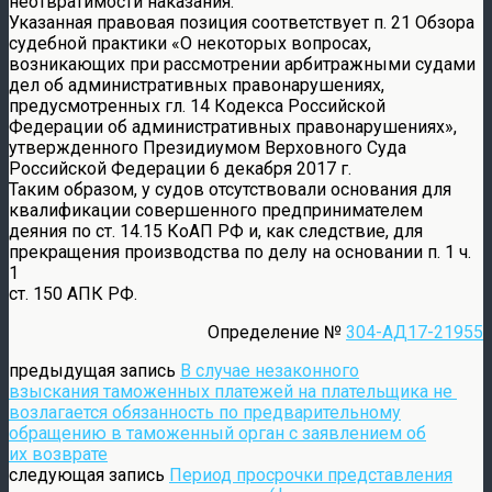
неотвратимости наказания.
Указанная правовая позиция соответствует п. 21 Обзора
судебной практики «О некоторых вопросах,
возникающих при рассмотрении арбитражными судами
дел об административных правонарушениях,
предусмотренных гл. 14 Кодекса Российской
Федерации об административных правонарушениях»,
утвержденного Президиумом Верховного Суда
Российской Федерации 6 декабря 2017 г.
Таким образом, у судов отсутствовали основания для
квалификации совершенного предпринимателем
деяния по ст. 14.15 КоАП РФ и, как следствие, для
прекращения производства по делу на основании п. 1 ч.
1
ст. 150 АПК РФ.
Определение №
304-АД17-21955
предыдущая запись
В случае незаконного
взыскания таможенных платежей на плательщика не
возлагается обязанность по предварительному
обращению в таможенный орган с заявлением об
их возврате
следующая запись
Период просрочки представления